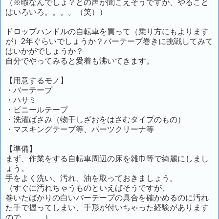
（※暇なんでしょ？との声が聞こえそうですが、やること
はいろいろ。。。。（笑））
ドロップハンドルの自転車を買って（乗り方にもよります
が）2年ぐらいでしょうか？バーテープ巻きに挑戦してみて
はいかがでしょうか？
自分でやってみると愛着も沸いてきます。
【用意するモノ】
・バーテープ
・ハサミ
・ビニールテープ
・洗濯ばさみ（物干しざおをはさむタイプのもの）
・マスキングテープ等、パーツクリーナ等
【準備】
まず、作業をする自転車周辺の床を雑巾等で綺麗にしまし
ょう。
手をよく洗い、汚れ、油を取っておきましょう。
（すぐに汚れちゃうものといえばそうですが、
巻いたばかりの白いバーテープの具合を確かめるのに汚れ
た手で握ってしまい、手形が付いちゃった経験があります
ので。。。）