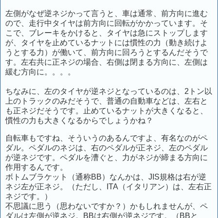
左側がなぜ逆ネジかって言うと、車は通常、前方向に進む
ので、走行中タイヤは前方向に回転がかかっています。そ
こで、ブレーキをかけると、タイヤは急にストップします
が、タイヤを止めているナットには慣性の力（動き続けよ
うとする力）が働いて、前方向に回ろうとするんだそうで
す。左右共に正ネジの場合、右側は閉まる方向に、左側は
緩む方向に。。。。
ちなみに、左のタイヤが逆ネジとなっているのは、2トン以
上のトラックのみだそうで、普通の自動車などは、左右と
も正ネジだそうです。止めているナットが大きくなると、
慣性の力も大きくなるからでしょうかね？
自転車もですね、そういうのあるんですよ、有名なのがペ
ダル。ペダルのネジは、右のペダルが正ネジ、左のペダル
が逆ネジです。ペダルを漕ぐと、力がネジが締まる方向に
作用するんです。
ボトムブラケット（通称BB）なんかは、JIS規格は右が逆
ネジ左が正ネジ。（ただし、ITA（イタリアン）は、左右正
ネジです。）
不思議に思う（思わないですか？）かもしれませんが、ペ
ダルは左側が逆ネジ。BBは右側が逆ネジです。（BBと