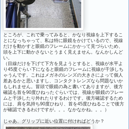
ところが、これで乗ってみると、かなり視線を上下するこ
とになっちゃって、私は特に眼鏡をかけているので、視線
だけを動かすと眼鏡のフレームにかかって見づらいため、
頭を上下に動かさないとうまく見えません。なんかしんど
い。
（目線だけを下げて下方を見ようとすると、視線が水平よ
り45度ぐらい下になると眼鏡のフレームに視線が干渉しち
ゃうんです。これはメガネのレンズの大きさによって個人
差あるかと思いますし、コンタクトレンズなら問題ないか
もしれません。冒頭で眼鏡の為と書いてありますが、後方
確認も首を90度ひねったぐらいでは、視線が眼鏡のフレー
ムと干渉したり外れたりするわけです。後方確認するため
には、肩を気持ち90度ひねり、首を45度ひねることで後方
が確認できるわけですが。。。なかなかね。。。）
じゃあ、グリップに近い位置に付ければどうか？