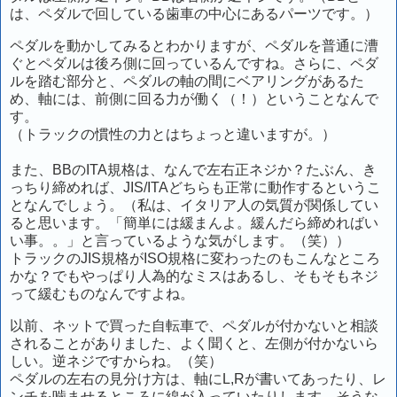
は、ペダルで回している歯車の中心にあるパーツです。）
ペダルを動かしてみるとわかりますが、ペダルを普通に漕
ぐとペダルは後ろ側に回っているんですね。さらに、ペダ
ルを踏む部分と、ペダルの軸の間にベアリングがあるた
め、軸には、前側に回る力が働く（！）ということなんで
す。
（トラックの慣性の力とはちょっと違いますが。）
また、BBのITA規格は、なんで左右正ネジか？たぶん、き
っちり締めれば、JIS/ITAどちらも正常に動作するというこ
となんでしょう。（私は、イタリア人の気質が関係してい
ると思います。「簡単には緩まんよ。緩んだら締めればい
い事。。」と言っているような気がします。（笑））
トラックのJIS規格がISO規格に変わったのもこんなところ
かな？でもやっぱり人為的なミスはあるし、そもそもネジ
って緩むものなんですよね。
以前、ネットで買った自転車で、ペダルが付かないと相談
されることがありました、よく聞くと、左側が付かないら
しい。逆ネジですからね。（笑）
ペダルの左右の見分け方は、軸にL,Rが書いてあったり、レ
ンチを噛ませるところに線が入っていたりします。そうな