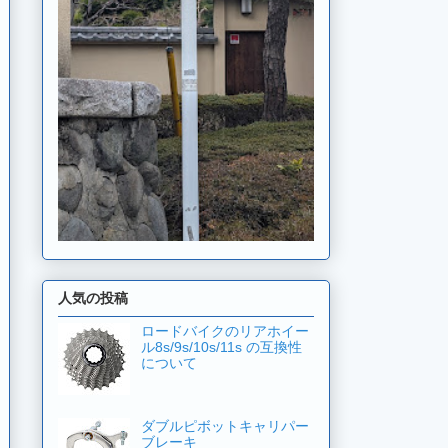
人気の投稿
ロードバイクのリアホイー
ル8s/9s/10s/11s の互換性
について
ダブルピボットキャリパー
ブレーキ